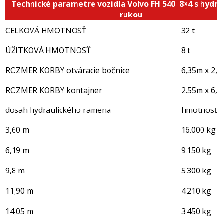
Technické parametre vozidla Volvo FH 540 8×4 s hyd
rukou
CELKOVÁ HMOTNOSŤ
32 t
ÚŽITKOVÁ HMOTNOSŤ
8 t
ROZMER KORBY otváracie bočnice
6,35m x 2
ROZMER KORBY kontajner
2,55m x 6
dosah hydraulického ramena
hmotnosť
3,60 m
16.000 kg
6,19 m
9.150 kg
9,8 m
5.300 kg
11,90 m
4.210 kg
14,05 m
3.450 kg