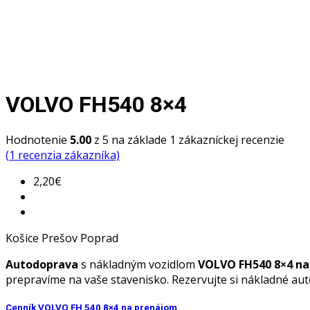
VOLVO FH540 8×4
Hodnotenie
5.00
z 5 na základe
1
zákazníckej recenzie
(
1
recenzia zákazníka)
2,20
€
Košice Prešov Poprad
Autodoprava
s nákladným vozidlom
VOLVO FH540 8×4
na
prepravíme na vaše stavenisko. Rezervujte si nákladné au
Cenník VOLVO FH 540 8×4 na prenájom