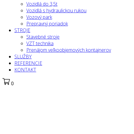
Vozidlá do 3,5t
Vozidlá s hydraulickou rukou
Vozový park
Prepravný poriadok
STROJE
Stavebné stroje
VZT technika
Prenájom veľkoobjemových kontajnerov
SLUŽBY
REFERENCIE
KONTAKT
0