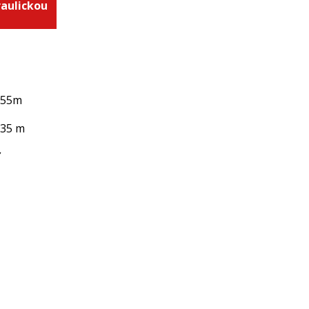
raulickou
,55m
,35 m