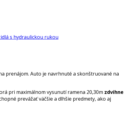
idlá s hydraulickou rukou
na prenájom. Auto je navrhnuté a skonštruované na
 ktorá pri maximálnom vysunutí ramena 20,30m
zdvihne
o schopné prevážať väčšie a dlhšie predmety, ako aj