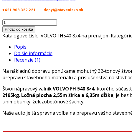
+421 908 322 221
dopyt@stavenisko.sk
množstvo
VOLVO
Pridať do košíka
FH540
Katalógové číslo:
VOLVO FH540 8x4 na prenájom
Kategóri
8x4
Popis
Ďalšie informácie
Recenzie (1)
Na nákladnú dopravu ponúkame mohutný 32-tonový štvo
prepravu stavebného materiálu a príslušenstva na stavbác
Štvornápravový valník
VOLVO
FH 540 8×4
, ktorého súčasť
2195kg
.
Ložná plocha 2,55m šírka a 6,35m dĺžka
, je bez
unimobunky, železobetónové šachty.
Naše auto je tá správna voľba na prepravu vášho stavebn