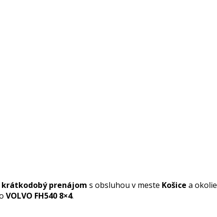
 krátkodobý prenájom
s obsluhou v meste
Košice
a okolie
to
VOLVO FH540 8×4
.