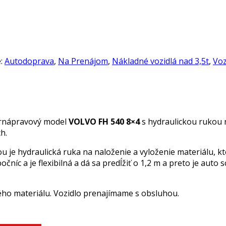
e:
Autodoprava
,
Na Prenájom
,
Nákladné vozidlá nad 3,5t
,
Voz
rnápravový model
VOLVO FH 540 8×4
s hydraulickou rukou 
h.
ou je hydraulická ruka na naloženie a vyloženie materiálu,
 bočníc a je flexibilná a dá sa predĺžiť o 1,2 m a preto je aut
ého materiálu. Vozidlo prenajímame s obsluhou.